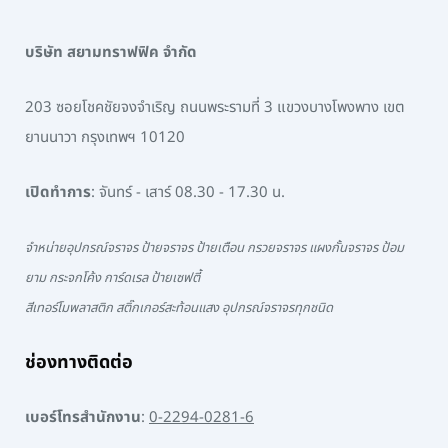
บริษัท สยามทราฟฟิค จำกัด
203 ซอยโชคชัยจงจำเริญ ถนนพระรามที่ 3 แขวงบางโพงพาง เขต
ยานนาวา กรุงเทพฯ 10120
เปิดทำการ
: จันทร์ - เสาร์ 08.30 - 17.30 น.
จำหน่ายอุปกรณ์จราจร ป้ายจราจร ป้ายเตือน กรวยจราจร แผงกั้นจราจร ป้อม
ยาม กระจกโค้ง การ์ดเรล ป้ายเซฟตี้
สีเทอร์โมพลาสติก สติ๊กเกอร์สะท้อนแสง อุปกรณ์จราจรทุกชนิด
ช่องทางติดต่อ
เบอร์โทรสำนักงาน
:
0-2294-0281-6