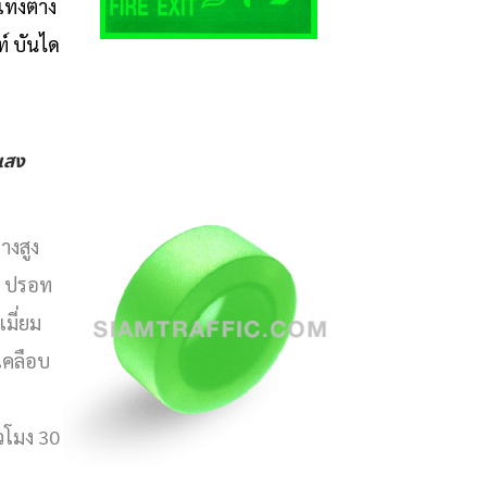
ทิงต่าง
ท์ บันได
แสง
างสูง
่ว ปรอท
มี่ยม
เคลือบ
่วโมง 30