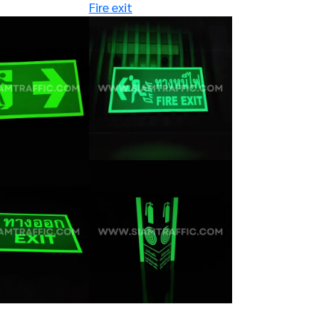
ย
ง
IT