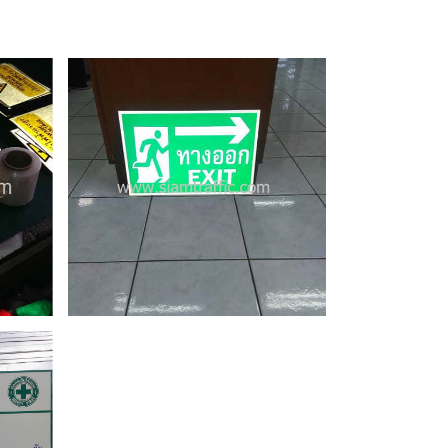
า”
ซม.
015