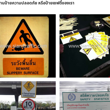
แบริ่งส์ แมนูแฟค
ลูกศรไปทางขว
านป้ายความปลอดภัย หรือป้ายเซฟตี้ของเรา
เจอริ่ง จํากัด
ขนาด 30 X 45 
ป้ายความปลอดภัย
Date
Date
11 กุมภาพันธ์ 2015
29 มกราคม 2
ป้ายสถิติความ
ปลอดภัย เจ๊บเซ่น
แอนด์ เจ๊สเซ่น นิว
ทริไลท์ (ที)
Date
23 เมษายน 2014