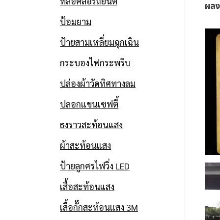
ที่ล็อคล้อรถยนต์
ผลง
ป้อมยาม
ป้ายสามเหลี่ยมฉุกเฉิน
ป้ายความปลอดภัย
กระบองไฟกระพริบ
ปล่องผ้าวัดทิศทางลม
ป้ายจราจร และป้าย
ปลอกแขนเซฟตี้
ความปลอดภัย ติด
ธงราวสะท้อนแสง
ตั้งที่ฮุนได มอเตอร์
ผ้าสะท้อนแสง
ไทยแลนด์
ป้ายลูกศรไฟวิ่ง LED
เสื้อสะท้อนแสง
Date
6 พฤษภาคม 2014
เสื้อกั๊กสะท้อนแสง 3M