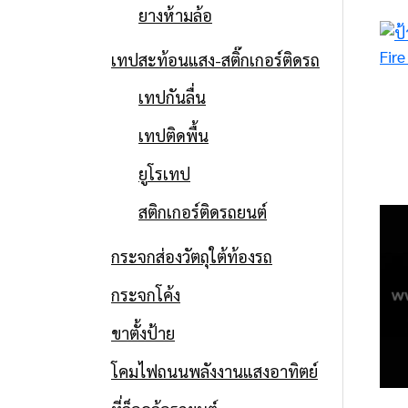
ยางห้ามล้อ
เทปสะท้อนแสง-สติ๊กเกอร์ติดรถ
เทปกันลื่น
เทปติดพื้น
ยูโรเทป
สติกเกอร์ติดรถยนต์
กระจกส่องวัตถุใต้ท้องรถ
ป้ายความปลอดภัย
กระจกโค้ง
ป้ายความปลอดภัย
ขาตั้งป้าย
โคมไฟถนนพลังงานแสงอาทิตย์
Date
20 กุมภาพันธ์ 2015