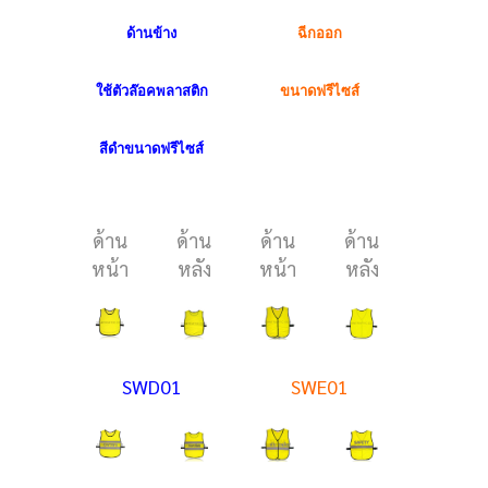
ด้านข้าง
ฉีกออก
ตุ๊กแกแป
ใช้ตัวล๊อคพลาสติก
ข
นาดฟรีไซส์
อ
สีดำข
นาดฟรีไซส์
ข
นาดฟ
ด้าน
ด้าน
ด้าน
ด้าน
ด้าน
หน้า
หลัง
หน้า
หลัง
หน้า
SWD01
SWE01
SW