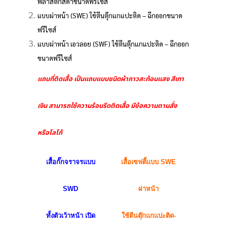
พลาสติกสีดำขนาดฟรีไซส์
แบบผ่าหน้า (SWE) ใช้ตีนตุ๊กแกแปะติด – ฉีกออกขนาด
ฟรีไซส์
แบบผ่าหน้า เอวลอย (SWF) ใช้ตีนตุ๊กแกแปะติด – ฉีกออก
ขนาดฟรีไซส์
แถบที่ติดเสื้อ เป็นแถบแบบชนิดผ้ากาวสะท้อนแสง สีเทา
เงิน สามารถใช้ความร้อนรีดติดเสื้อ มีข้อความตามสั่ง
หรือโลโก้
เสื้อกั๊กจราจรแบบ
เสื้อเซฟตี้แบบ
SWE
เสื้อกั๊ก
SWD
ผ่าหน้า
SWF ผ
ทั้งตัวเว้าหน้า
เปิด
ใช้ตีนตุ๊กแกแปะติด-
เอวลอย