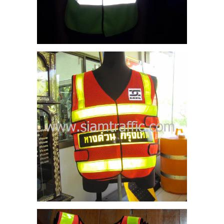
-6
งกรม
้อน
ลวง
3