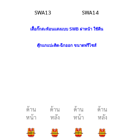
SWA13
SWA14
เสื้อกั๊กสะท้อนแสงแบบ
SWB ผ่าหน้า
ใช้ตีน
เสื้อจ
ตุ๊กแกแปะติด-ฉีกออก ข
นาดฟรีไซส์
SWC เ
ใช้ตีนตุ๊
ฉีกออก 
ไซ
ด้าน
ด้าน
ด้าน
ด้าน
ด้าน
หน้า
หลัง
หน้า
หลัง
หน้า