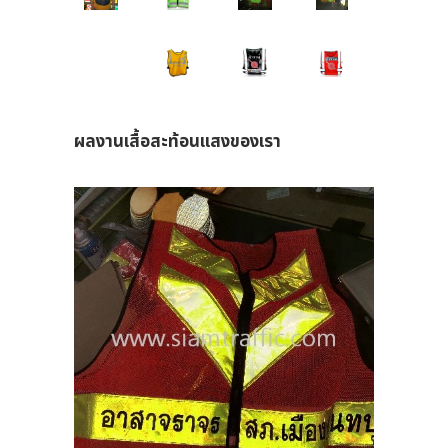
ร
ี
ผลงานเสื้อสะท้อนแสงของเรา
รูป
าม
FIC