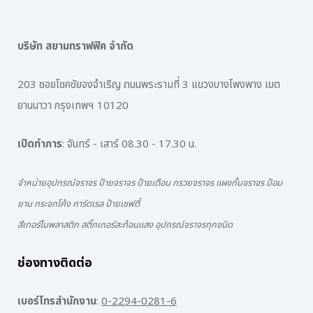
บริษัท สยามทราฟฟิค จำกัด
203 ซอยโชคชัยจงจำเริญ ถนนพระรามที่ 3 แขวงบางโพงพาง เขต
ยานนาวา กรุงเทพฯ 10120
เปิดทำการ
: จันทร์ - เสาร์ 08.30 - 17.30 น.
จำหน่ายอุปกรณ์จราจร ป้ายจราจร ป้ายเตือน กรวยจราจร แผงกั้นจราจร ป้อม
ยาม กระจกโค้ง การ์ดเรล ป้ายเซฟตี้
สีเทอร์โมพลาสติก สติ๊กเกอร์สะท้อนแสง อุปกรณ์จราจรทุกชนิด
ช่องทางติดต่อ
เบอร์โทรสำนักงาน
:
0-2294-0281-6