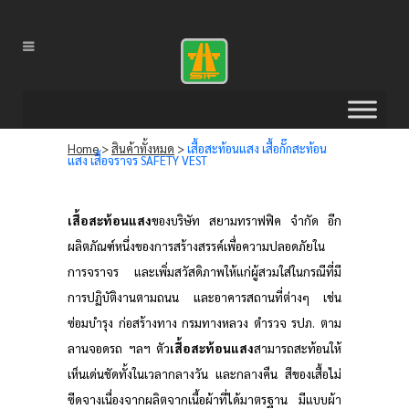
Home
>
สินค้าทั้งหมด
>
เสื้อสะท้อนแสง เสื้อกั๊กสะท้อน
แสง เสื้อจราจร SAFETY VEST
เสื้อสะท้อนแสง
ของบริษัท สยามทราฟฟิค จำกัด อีก
ผลิตภัณฑ์หนึ่งของการสร้างสรรค์เพื่อความปลอดภัยใน
การจราจร และเพิ่มสวัสดิภาพให้แก่ผู้สวมใส่ในกรณีที่มี
การปฏิบัติงานตามถนน และอาคารสถานที่ต่างๆ เช่น
ซ่อมบำรุง ก่อสร้างทาง กรมทางหลวง ตำรวจ รปภ. ตาม
ลานจอดรถ ฯลฯ ตัว
เสื้อสะท้อนแสง
สามารถสะท้อนให้
เห็นเด่นชัดทั้งในเวลากลางวัน และกลางคืน สีของเสื้อไม่
ซีดจางเนื่องจากผลิตจากเนื้อผ้าที่ได้มาตรฐาน มีแบบผ้า