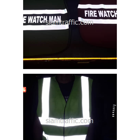
3M
13
น
ฟตี้