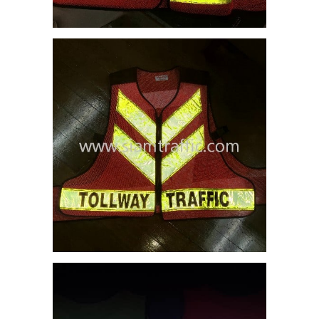
16
IRE
ื้อ
TCH
4