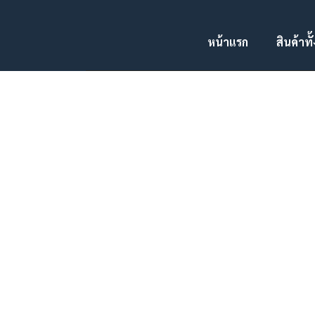
05 พ.ค.
PORTFOLIO TAG: การ์
หน้าแรก
สินค้าท