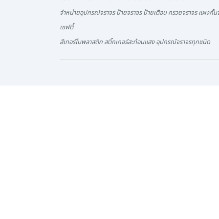
จำหน่ายอุปกรณ์จราจร ป้ายจราจร ป้ายเตือน กรวยจราจร แผงกั้นจ
เซฟตี้
สีเทอร์โมพลาสติก สติ๊กเกอร์สะท้อนแสง อุปกรณ์จราจรทุกชนิด