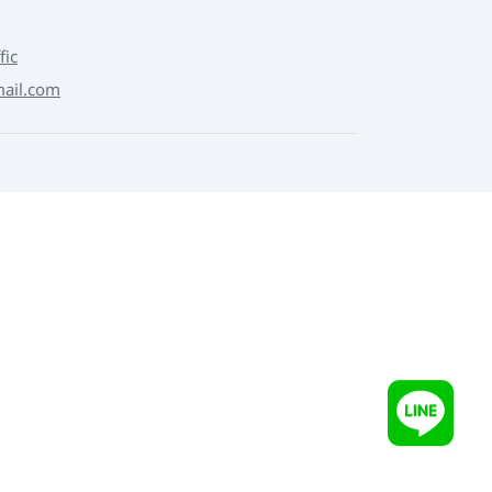
fic
mail.com