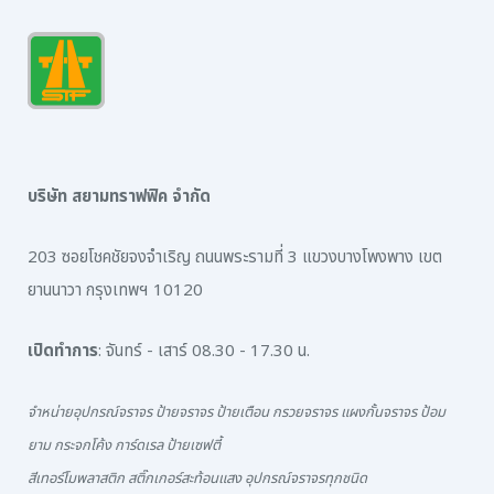
บริษัท สยามทราฟฟิค จำกัด
203 ซอยโชคชัยจงจำเริญ ถนนพระรามที่ 3 แขวงบางโพงพาง เขต
ยานนาวา กรุงเทพฯ 10120
เปิดทำการ
: จันทร์ - เสาร์ 08.30 - 17.30 น.
จำหน่ายอุปกรณ์จราจร ป้ายจราจร ป้ายเตือน กรวยจราจร แผงกั้นจราจร ป้อม
ยาม กระจกโค้ง การ์ดเรล ป้ายเซฟตี้
สีเทอร์โมพลาสติก สติ๊กเกอร์สะท้อนแสง อุปกรณ์จราจรทุกชนิด