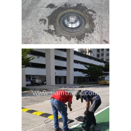
พัก
นศรี
6
ว
ี่
ถนน