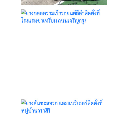
5
ะแบ
้านว