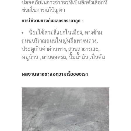
ปลอดภัยในการจราจรที่เป็นอีกตัวเลือกที่
ช่วยในการแก้ปัญหา
การใช้งานยางคันชลอรถราคาถูก :
CELL
นิยมใช้ตามสี่แยกในเมือง, ทางข้าม
ถนนบริเวณถนนใหญ่หรือทางหลวง,
ชุด
ประตูเก็บค่าผ่านทาง, สวนสาธารณะ,
หมู่บ้าน , ลานจอดรถ, ปั้มน้ำมัน เป็นต้น
้า
ผลงานยางชะลอความเร็วของเรา
6
ูก