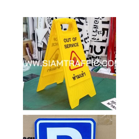
5
ย
สูบ
าม
5