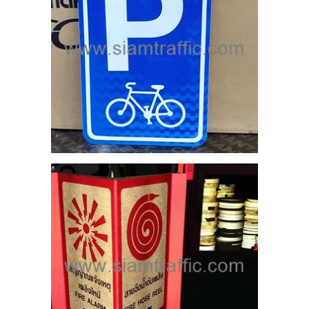
ัย
หตุ
ำดับ
25
ND
EL