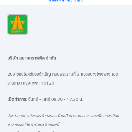
บริษัท สยามทราฟฟิค จำกัด
203 ซอยโชคชัยจงจำเริญ ถนนพระรามที่ 3 แขวงบางโพงพาง เขต
ยานนาวา กรุงเทพฯ 10120
เปิดทำการ
: จันทร์ - เสาร์ 08.30 - 17.30 น.
จำหน่ายอุปกรณ์จราจร ป้ายจราจร ป้ายเตือน กรวยจราจร แผงกั้นจราจร ป้อม
ยาม กระจกโค้ง การ์ดเรล ป้ายเซฟตี้