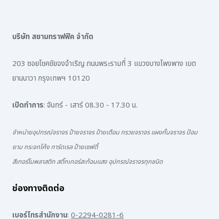
บริษัท สยามทราฟฟิค จำกัด
203 ซอยโชคชัยจงจำเริญ ถนนพระรามที่ 3 แขวงบางโพงพาง เขต
ยานนาวา กรุงเทพฯ 10120
เปิดทำการ
: จันทร์ - เสาร์ 08.30 - 17.30 น.
จำหน่ายอุปกรณ์จราจร ป้ายจราจร ป้ายเตือน กรวยจราจร แผงกั้นจราจร ป้อม
ยาม กระจกโค้ง การ์ดเรล ป้ายเซฟตี้
สีเทอร์โมพลาสติก สติ๊กเกอร์สะท้อนแสง อุปกรณ์จราจรทุกชนิด
ช่องทางติดต่อ
เบอร์โทรสำนักงาน
:
0-2294-0281-6