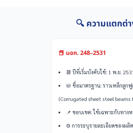
🔍 ความแตกต่าง
📕 มอก. 248–2531
📆 ปีที่เริ่มบังคับใช้: 1 พ.ย. 253
📛 ชื่อมาตรฐาน: ราวเหล็กลูก
(Corrugated sheet steel beams f
📌 ขอบเขต: ใช้เฉพาะกับทางห
⚙️ การระบุรายละเอียดของผลิ