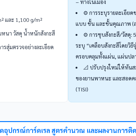
– ทางในเมือง
⚙️ การระบุรายละเอียด
/m² และ 1,100 g/m²
แบบ ชั้น และชั้นคุณภาพ (ล
มหนา วัสดุ น้ำหนักสังกะสี
⚙️ การชุบสังกะสี/วัสดุ
ระบุ “เคลือบสังกะสีโดยวิธี
ารสุ่มตรวจอย่างละเอียด
ครอบคลุมทั้งแผ่น, แผ่นปลา
📐 ปรับปรุงใหม่ให้ทันส
ของยานพาหนะ และสอดคล้
(TISI)
ยดอุปกรณ์การ์ดเรล สูตรคำนวณ และผลงานการติดต