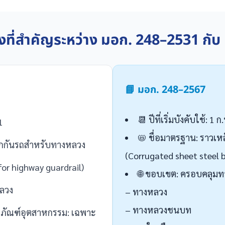
ที่สำคัญระหว่าง มอก. 248–2531 กั
📘 มอก. 248–2567
📆 ปีที่เริ่มบังคับใช้: 1
1
📛 ชื่อมาตรฐาน: ราวเห
ฟูกกันรถสำหรับทางหลวง
(Corrugated sheet steel 
or highway guardrail)
🌐 ขอบเขต: ครอบคลุม
ลวง
– ทางหลวง
– ทางหลวงชนบท
ตภัณฑ์อุตสาหกรรม: เฉพาะ