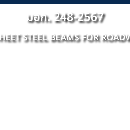
มอก. 248-2567
HEET STEEL BEAMS FOR ROAD