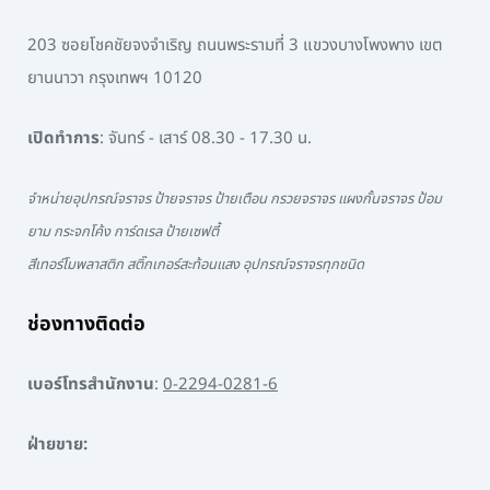
203 ซอยโชคชัยจงจำเริญ ถนนพระรามที่ 3 แขวงบางโพงพาง เขต
ยานนาวา กรุงเทพฯ 10120
เปิดทำการ
: จันทร์ - เสาร์ 08.30 - 17.30 น.
จำหน่ายอุปกรณ์จราจร ป้ายจราจร ป้ายเตือน กรวยจราจร แผงกั้นจราจร ป้อม
ยาม กระจกโค้ง การ์ดเรล ป้ายเซฟตี้
สีเทอร์โมพลาสติก สติ๊กเกอร์สะท้อนแสง อุปกรณ์จราจรทุกชนิด
ช่องทางติดต่อ
เบอร์โทรสำนักงาน
:
0-2294-0281-6
ฝ่ายขาย: