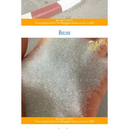
สีจราจร