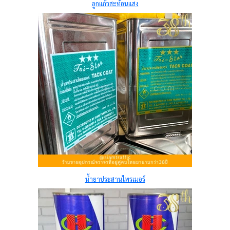
ลูกแก้วสะท้อนแสง
น้ำยาประสานไพรเมอร์