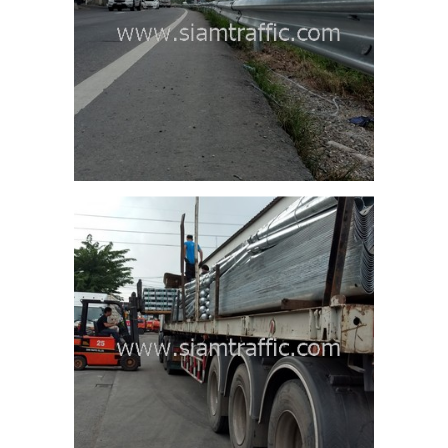
หล็ก
หวัด
19
ลข
ลวง