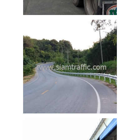
592
302
พร