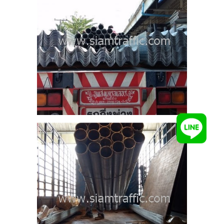
ร์ด
ตาล
พูน
9
ราย
าติ