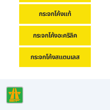
กระจกโค้งแท้
กระจกโค้งอะคริลิค
กระจกโค้งสแตนเลส