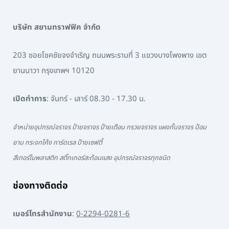
บริษัท สยามทราฟฟิค จำกัด
203 ซอยโชคชัยจงจำเริญ ถนนพระรามที่ 3 แขวงบางโพงพาง เขต
ยานนาวา กรุงเทพฯ 10120
เปิดทำการ
: จันทร์ - เสาร์ 08.30 - 17.30 น.
จำหน่ายอุปกรณ์จราจร ป้ายจราจร ป้ายเตือน กรวยจราจร แผงกั้นจราจร ป้อม
ยาม กระจกโค้ง การ์ดเรล ป้ายเซฟตี้
สีเทอร์โมพลาสติก สติ๊กเกอร์สะท้อนแสง อุปกรณ์จราจรทุกชนิด
ช่องทางติดต่อ
เบอร์โทรสำนักงาน
:
0-2294-0281-6