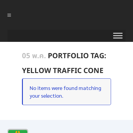
05 พ.ค.
PORTFOLIO TAG:
YELLOW TRAFFIC CONE
No items were found matching
your selection.