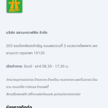
บริษัท สยามทราฟฟิค จำกัด
203 ซอยโชคชัยจงจำเริญ ถนนพระรามที่ 3 แขวงบางโพงพาง เขต
ยานนาวา กรุงเทพฯ 10120
เปิดทำการ
: จันทร์ - เสาร์ 08.30 - 17.30 น.
จำหน่ายอุปกรณ์จราจร ป้ายจราจร ป้ายเตือน กรวยจราจร แผงกั้นจราจร ป้อม
ยาม กระจกโค้ง การ์ดเรล ป้ายเซฟตี้
สีเทอร์โมพลาสติก สติ๊กเกอร์สะท้อนแสง อุปกรณ์จราจรทุกชนิด
ช่องทางติดต่อ