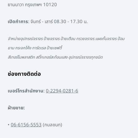
ยานนาวา กรุงเทพฯ 10120
เปิดทำการ
: จันทร์ - เสาร์ 08.30 - 17.30 น.
จำหน่ายอุปกรณ์จราจร ป้ายจราจร ป้ายเตือน กรวยจราจร แผงกั้นจราจร ป้อม
ยาม กระจกโค้ง การ์ดเรล ป้ายเซฟตี้
สีเทอร์โมพลาสติก สติ๊กเกอร์สะท้อนแสง อุปกรณ์จราจรทุกชนิด
ช่องทางติดต่อ
เบอร์โทรสำนักงาน
:
0-2294-0281-6
ฝ่ายขาย:
•
06-6156-5553
(กมลชนก)