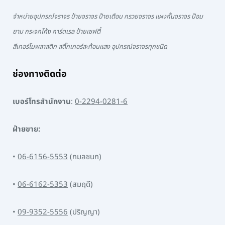
จำหน่ายอุปกรณ์จราจร ป้ายจราจร ป้ายเตือน กรวยจราจร แผงกั้นจราจร ป้อม
ยาม กระจกโค้ง การ์ดเรล ป้ายเซฟตี้
สีเทอร์โมพลาสติก สติ๊กเกอร์สะท้อนแสง อุปกรณ์จราจรทุกชนิด
ช่องทางติดต่อ
เบอร์โทรสำนักงาน
:
0-2294-0281-6
ฝ่ายขาย:
•
06-6156-5553
(กมลชนก)
•
06-6162-5353
(สมฤดี)
•
09-9352-5556
(ปริญญา)