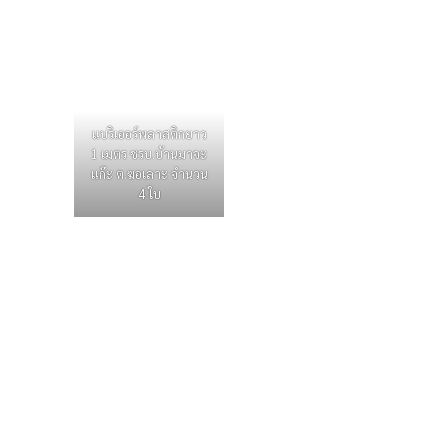
แบริเออร์พลาสติกยาว
1 เมตร ชรบ.บ้านมาจะ
แก๊ะ ต.ฆอเลาะ จำนวน
4 ใบ