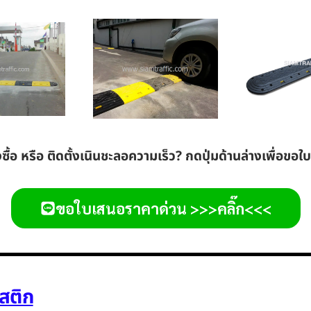
งซื้อ หรือ ติดตั้งเนินชะลอความเร็ว? กดปุ่มด้านล่างเพื่อขอ
ขอใบเสนอราคาด่วน >>>คลิ๊ก<<<
สติก