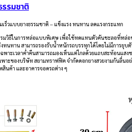
ธรรมชาติ
มเร็วแบบยางธรรมชาติ – แข็งแรง ทนทาน ลดแรงกระแทก
รรมวิธีในการหล่อแบบพิเศษ เพื่อใช้ทดแทนตัวคันชะลอที่หล่อปูน
กร่งทนทาน สามารถรองรับน้ำหนักรถบรรทุกได้โดยไม่มีการยุบตั
ดยเฉพาะเวลาค่ำคืนสามารถมองเห็นแต่ไกลด้วยแถบสะท้อนแสงชนิ
ษณ์เฉพาะของบริษัท สยามทราฟฟิค จำกัดดอกยางสวยงามกันลื่นอย่าง
รพสินค้า และอาคารจอดรถต่าง ๆ