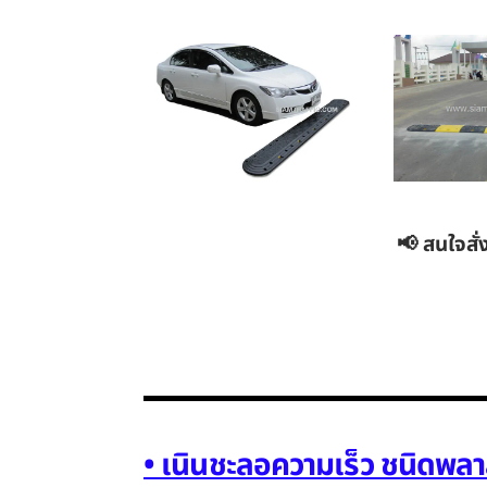
📢 สนใจสั่
• เนินชะลอความเร็ว ชนิดพลา