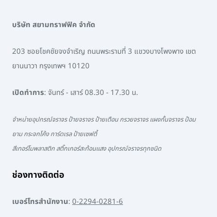
บริษัท สยามทราฟฟิค จำกัด
203 ซอยโชคชัยจงจำเริญ ถนนพระรามที่ 3 แขวงบางโพงพาง เขต
ยานนาวา กรุงเทพฯ 10120
เปิดทำการ
: จันทร์ - เสาร์ 08.30 - 17.30 น.
จำหน่ายอุปกรณ์จราจร ป้ายจราจร ป้ายเตือน กรวยจราจร แผงกั้นจราจร ป้อม
ยาม กระจกโค้ง การ์ดเรล ป้ายเซฟตี้
สีเทอร์โมพลาสติก สติ๊กเกอร์สะท้อนแสง อุปกรณ์จราจรทุกชนิด
ช่องทางติดต่อ
เบอร์โทรสำนักงาน
:
0-2294-0281-6