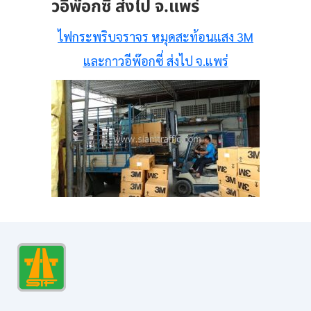
วอีพ๊อกซี่ ส่งไป จ.แพร่
ไฟกระพริบจราจร หมุดสะท้อนแสง 3M
และกาวอีพ๊อกซี่ ส่งไป จ.แพร่