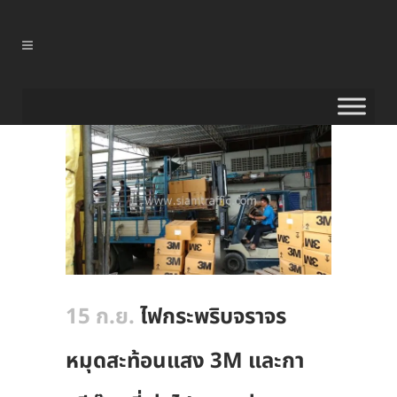
15 ก.ย.
ไฟกระพริบจราจร
หมุดสะท้อนแสง 3M และกา