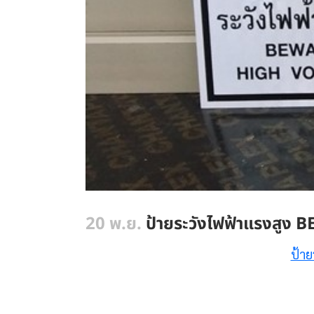
20 พ.ย.
ป้ายระวังไฟฟ้าแรงสูง
ป้าย