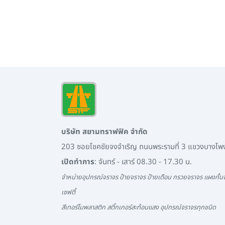
บริษัท สยามทราฟฟิค จำกัด
203 ซอยโชคชัยจงจำเริญ ถนนพระรามที่ 3 แขวงบางโ
เปิดทำการ
: จันทร์ - เสาร์ 08.30 - 17.30 น.
จำหน่ายอุปกรณ์จราจร ป้ายจราจร ป้ายเตือน กรวยจราจร แผงกั้นจ
เซฟตี้
สีเทอร์โมพลาสติก สติ๊กเกอร์สะท้อนแสง อุปกรณ์จราจรทุกชนิด