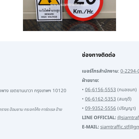
ช่องทางติดต่อ
เบอร์โทรสำนักงาน
:
0-2294-
ฝ่ายขาย:
•
06-6156-5553
(กมลชนก)
พงพาง เขตยานนาวา กรุงเทพฯ 10120
•
06-6162-5353
(สมฤดี)
•
09-9352-5556
(ปริญญา)
ราจร ป้อมยาม กระจกโค้ง การ์ดเรล ป้าย
LINE OFFICIAL:
@siamtraf
E-MAIL:
siamtraffic.stf@g