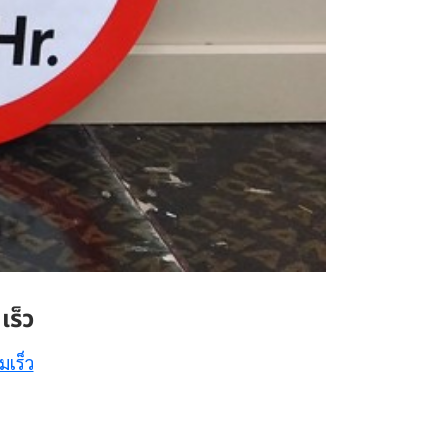
ร็ว
มเร็ว