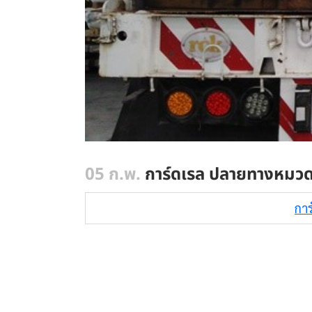
05 ก.พ.
การ์ดเรล ปลายทางหมวดท
กา