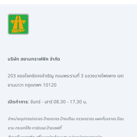
บริษัท สยามทราฟฟิค จำกัด
203 ซอยโชคชัยจงจำเริญ ถนนพระรามที่ 3 แขวงบางโพงพาง เขต
ยานนาวา กรุงเทพฯ 10120
เปิดทำการ
: จันทร์ - เสาร์ 08.30 - 17.30 น.
จำหน่ายอุปกรณ์จราจร ป้ายจราจร ป้ายเตือน กรวยจราจร แผงกั้นจราจร ป้อม
ยาม กระจกโค้ง การ์ดเรล ป้ายเซฟตี้