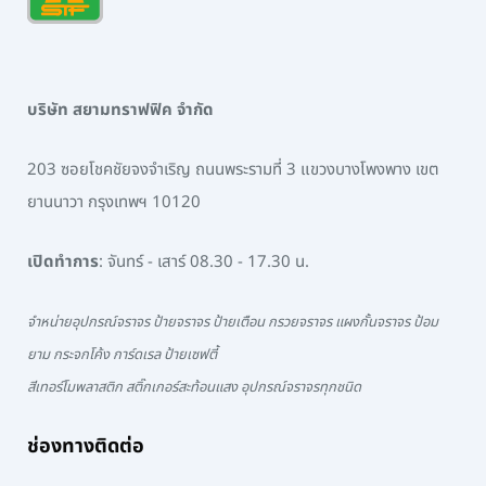
บริษัท สยามทราฟฟิค จำกัด
203 ซอยโชคชัยจงจำเริญ ถนนพระรามที่ 3 แขวงบางโพงพาง เขต
ยานนาวา กรุงเทพฯ 10120
เปิดทำการ
: จันทร์ - เสาร์ 08.30 - 17.30 น.
จำหน่ายอุปกรณ์จราจร ป้ายจราจร ป้ายเตือน กรวยจราจร แผงกั้นจราจร ป้อม
ยาม กระจกโค้ง การ์ดเรล ป้ายเซฟตี้
สีเทอร์โมพลาสติก สติ๊กเกอร์สะท้อนแสง อุปกรณ์จราจรทุกชนิด
ช่องทางติดต่อ