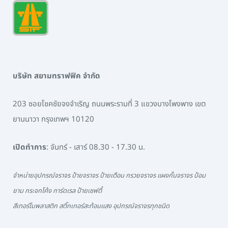
บริษัท สยามทราฟฟิค จำกัด
203 ซอยโชคชัยจงจำเริญ ถนนพระรามที่ 3 แขวงบางโพงพาง เขต
ยานนาวา กรุงเทพฯ 10120
เปิดทำการ
: จันทร์ - เสาร์ 08.30 - 17.30 น.
จำหน่ายอุปกรณ์จราจร ป้ายจราจร ป้ายเตือน กรวยจราจร แผงกั้นจราจร ป้อม
ยาม กระจกโค้ง การ์ดเรล ป้ายเซฟตี้
สีเทอร์โมพลาสติก สติ๊กเกอร์สะท้อนแสง อุปกรณ์จราจรทุกชนิด