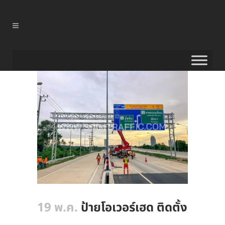
19 พ.ค.
ป้ายโอเวอร์เฮด ติดตั้ง