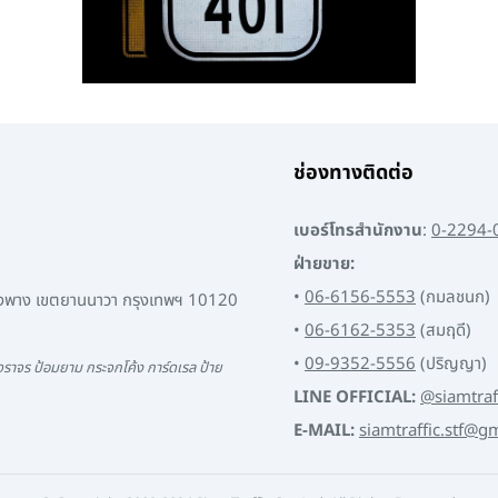
ช่องทางติดต่อ
เบอร์โทรสำนักงาน
:
0-2294-
ฝ่ายขาย:
•
06-6156-5553
(กมลชนก)
พงพาง เขตยานนาวา กรุงเทพฯ 10120
•
06-6162-5353
(สมฤดี)
•
09-9352-5556
(ปริญญา)
ราจร ป้อมยาม กระจกโค้ง การ์ดเรล ป้าย
LINE OFFICIAL:
@siamtraf
E-MAIL:
siamtraffic.stf@g