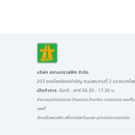
บริษัท สยามทราฟฟิค จำกัด
203 ซอยโชคชัยจงจำเริญ ถนนพระรามที่ 3 แขวงบางโ
เปิดทำการ
: จันทร์ - เสาร์ 08.30 - 17.30 น.
จำหน่ายอุปกรณ์จราจร ป้ายจราจร ป้ายเตือน กรวยจราจร แผงกั้นจ
เซฟตี้
สีเทอร์โมพลาสติก สติ๊กเกอร์สะท้อนแสง อุปกรณ์จราจรทุกชนิด