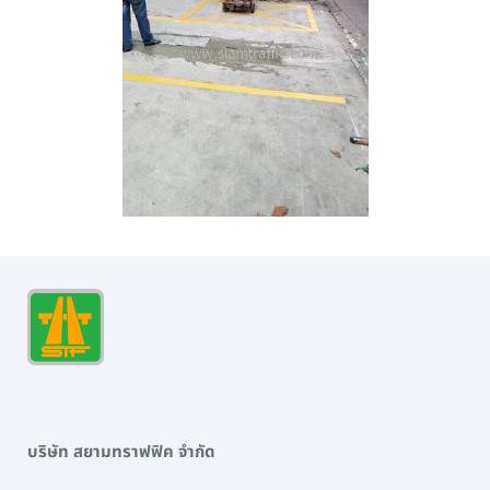
บริษัท สยามทราฟฟิค จำกัด