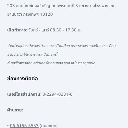
203 ซอยโชคชัยจงจำเริญ ถนนพระรามที่ 3 แขวงบางโพงพาง เขต
ยานนาวา กรุงเทพฯ 10120
เปิดทำการ
: จันทร์ - เสาร์ 08.30 - 17.30 น.
จำหน่ายอุปกรณ์จราจร ป้ายจราจร ป้ายเตือน กรวยจราจร แผงกั้นจราจร ป้อม
ยาม กระจกโค้ง การ์ดเรล ป้ายเซฟตี้
สีเทอร์โมพลาสติก สติ๊กเกอร์สะท้อนแสง อุปกรณ์จราจรทุกชนิด
ช่องทางติดต่อ
เบอร์โทรสำนักงาน
:
0-2294-0281-6
ฝ่ายขาย:
•
06-6156-5553
(กมลชนก)