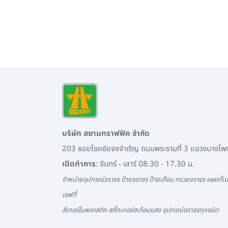
บริษัท สยามทราฟฟิค จำกัด
203 ซอยโชคชัยจงจำเริญ ถนนพระรามที่ 3 แขวงบางโ
เปิดทำการ
: จันทร์ - เสาร์ 08.30 - 17.30 น.
จำหน่ายอุปกรณ์จราจร ป้ายจราจร ป้ายเตือน กรวยจราจร แผงกั้นจ
เซฟตี้
สีเทอร์โมพลาสติก สติ๊กเกอร์สะท้อนแสง อุปกรณ์จราจรทุกชนิด