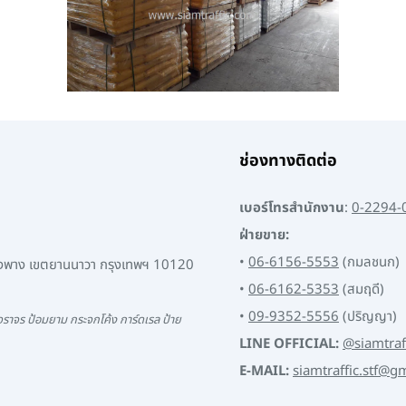
ช่องทางติดต่อ
เบอร์โทรสำนักงาน
:
0-2294-
ฝ่ายขาย:
•
06-6156-5553
(กมลชนก)
พงพาง เขตยานนาวา กรุงเทพฯ 10120
•
06-6162-5353
(สมฤดี)
•
09-9352-5556
(ปริญญา)
ราจร ป้อมยาม กระจกโค้ง การ์ดเรล ป้าย
LINE OFFICIAL:
@siamtraf
E-MAIL:
siamtraffic.stf@g