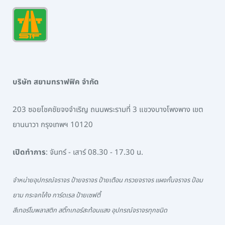
บริษัท สยามทราฟฟิค จำกัด
203 ซอยโชคชัยจงจำเริญ ถนนพระรามที่ 3 แขวงบางโพงพาง เขต
ยานนาวา กรุงเทพฯ 10120
เปิดทำการ
: จันทร์ - เสาร์ 08.30 - 17.30 น.
จำหน่ายอุปกรณ์จราจร ป้ายจราจร ป้ายเตือน กรวยจราจร แผงกั้นจราจร ป้อม
ยาม กระจกโค้ง การ์ดเรล ป้ายเซฟตี้
สีเทอร์โมพลาสติก สติ๊กเกอร์สะท้อนแสง อุปกรณ์จราจรทุกชนิด