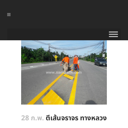
28 ก.พ.
ตีเส้นจราจร ทางหลวง