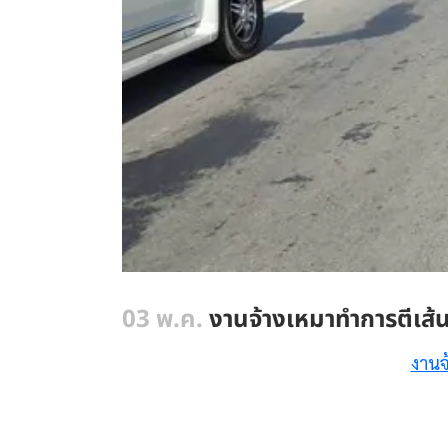
03 พ.ค.
งานจ้างเหมาทำการตีเส
งานจ