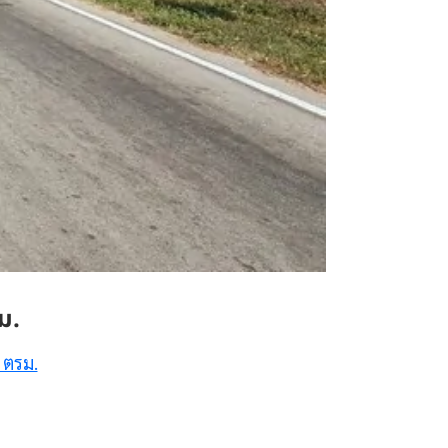
ม.
 ตรม.