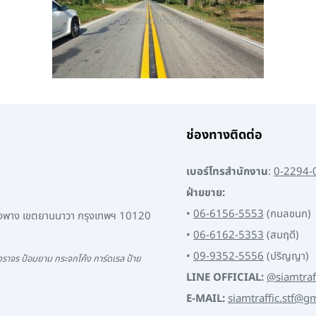
ช่องทางติดต่อ
เบอร์โทรสำนักงาน
:
0-2294-
ฝ่ายขาย:
•
06-6156-5553
(กมลชนก)
พงพาง เขตยานนาวา กรุงเทพฯ 10120
•
06-6162-5353
(สมฤดี)
•
09-9352-5556
(ปริญญา)
ราจร ป้อมยาม กระจกโค้ง การ์ดเรล ป้าย
LINE OFFICIAL:
@siamtraf
E-MAIL:
siamtraffic.stf@g