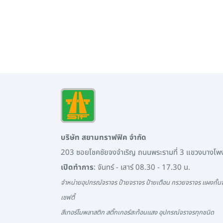
บริษัท สยามทราฟฟิค จำกัด
203 ซอยโชคชัยจงจำเริญ ถนนพระรามที่ 3 แขวงบางโ
เปิดทำการ
: จันทร์ - เสาร์ 08.30 - 17.30 น.
จำหน่ายอุปกรณ์จราจร ป้ายจราจร ป้ายเตือน กรวยจราจร แผงกั้นจ
เซฟตี้
สีเทอร์โมพลาสติก สติ๊กเกอร์สะท้อนแสง อุปกรณ์จราจรทุกชนิด