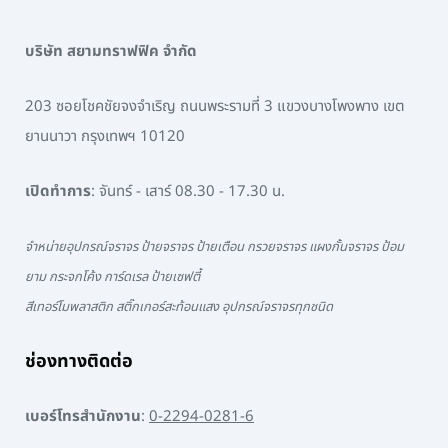
บริษัท สยามทราฟฟิค จำกัด
203 ซอยโชคชัยจงจำเริญ ถนนพระรามที่ 3 แขวงบางโพงพาง เขต
ยานนาวา กรุงเทพฯ 10120
เปิดทำการ
: จันทร์ - เสาร์ 08.30 - 17.30 น.
จำหน่ายอุปกรณ์จราจร ป้ายจราจร ป้ายเตือน กรวยจราจร แผงกั้นจราจร ป้อม
ยาม กระจกโค้ง การ์ดเรล ป้ายเซฟตี้
สีเทอร์โมพลาสติก สติ๊กเกอร์สะท้อนแสง อุปกรณ์จราจรทุกชนิด
ช่องทางติดต่อ
เบอร์โทรสำนักงาน
:
0-2294-0281-6