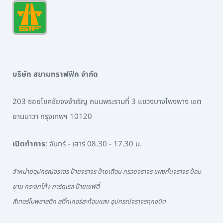
บริษัท สยามทราฟฟิค จำกัด
203 ซอยโชคชัยจงจำเริญ ถนนพระรามที่ 3 แขวงบางโพงพาง เขต
ยานนาวา กรุงเทพฯ 10120
เปิดทำการ
: จันทร์ - เสาร์ 08.30 - 17.30 น.
จำหน่ายอุปกรณ์จราจร ป้ายจราจร ป้ายเตือน กรวยจราจร แผงกั้นจราจร ป้อม
ยาม กระจกโค้ง การ์ดเรล ป้ายเซฟตี้
สีเทอร์โมพลาสติก สติ๊กเกอร์สะท้อนแสง อุปกรณ์จราจรทุกชนิด