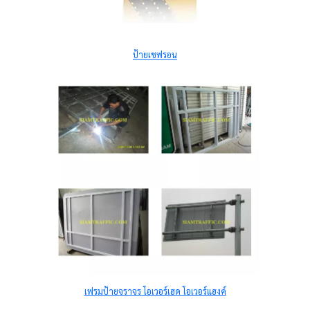
ป้ายเชฟรอน
เฟรมป้ายจราจร โอเวอร์เฮด โอเวอร์แฮงค์