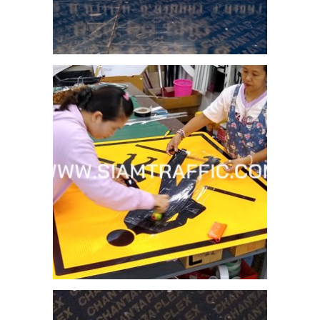
ุมชน
5
ัท
วี
S
5