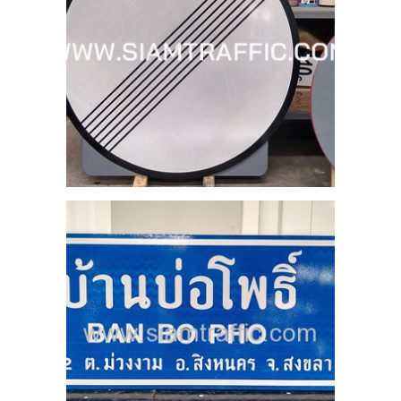
บ่อ
HO
นคร
25
คับ
ขต