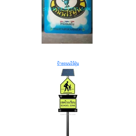
ป้ายถนนไร้ฝุ่น