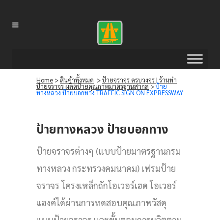
Home
>
สินค้าทั้งหมด
>
ป้ายจราจร ครบวงจร | ร้านทำ
ป้ายจราจร ผลิตป้ายคุณภาพมาตรฐานสากล
>
ป้าย
ทางหลวง ป้ายบอกทาง TRAFFIC SIGN ON EXPRESSWAY
ป้ายทางหลวง ป้ายบอกทาง
ป้ายจราจรต่างๆ (แบบป้ายมาตรฐานกรม
ทางหลวง กระทรวงคมนาคม) เฟรมป้าย
จราจร โครงเหล็กถักโอเวอร์เฮด โอเวอร์
แฮงค์ได้ผ่านการทดสอบคุณภาพวัสดุ
แบบป้ายจราจร และขั้นตอนการผลิตตาม