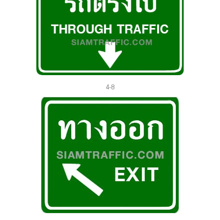
4-8
าร