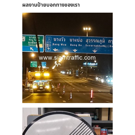
ผลงานป้ายบอกทางของเรา
5
ะนำ
่ 1