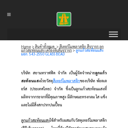
Home
>
สินค้าทั้งหมด
>
สีเทอร์โมพลาสติก สีจราจร ลูก
แก้วสะท้อนแสง เครื่องตีเส้นจราจร
>
ลูกแก้วสะท้อนแสง
มอก. 543-2550 GLASS BEAD
บริษัท สยามทราฟฟิค จำกัด เป็นผู้จัดจำหน่าย
ลูกแก้ว
สะท้อนแสง
โรยวัสดุ
สีเทอร์โมพลาสติก
ของบริษัท พ้อตเต
อร์ส (ประเทศไทย) จำกัด ซึ่งเป็นลูกแก้วสะท้อนแสงที่
ผลิตจากกระจกที่มีคุณภาพสูง มีลักษณะทรงกลม ใส แข็ง
และไม่มีสิ่งสกปรกปนเปื้อน
ลูกแก้วสะท้อนแสง
ใช้สำหรับผสมกับวัสดุเทอร์โมพลาสติก