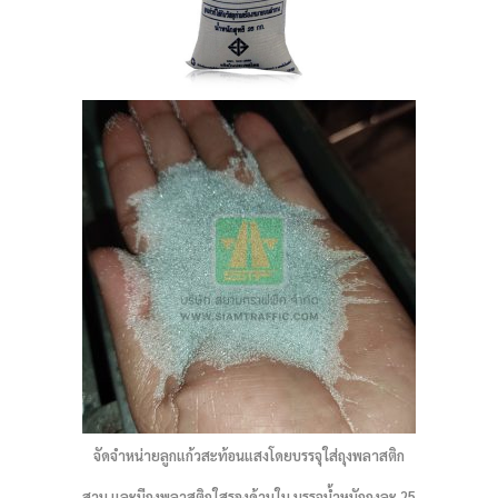
จัดจำหน่ายลูกแก้วสะท้อนแสงโดยบรรจุใส่ถุงพลาสติก
สาน และมีถุงพลาสติกใสรองด้านใน บรรจุน้ำหนักถุงละ 25