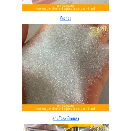
สีจราจร
ลูกแก้วสะท้อนแสง