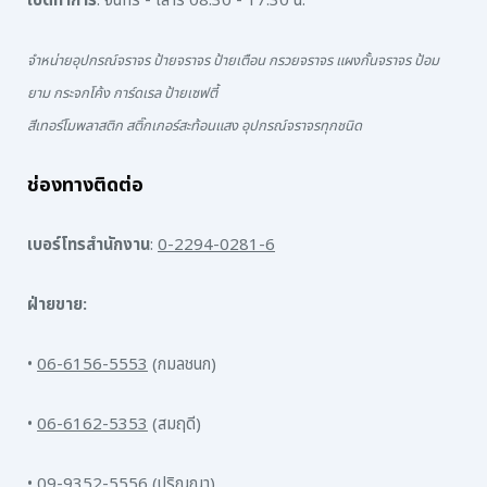
เปิดทำการ
: จันทร์ - เสาร์ 08.30 - 17.30 น.
จำหน่ายอุปกรณ์จราจร ป้ายจราจร ป้ายเตือน กรวยจราจร แผงกั้นจราจร ป้อม
ยาม กระจกโค้ง การ์ดเรล ป้ายเซฟตี้
สีเทอร์โมพลาสติก สติ๊กเกอร์สะท้อนแสง อุปกรณ์จราจรทุกชนิด
ช่องทางติดต่อ
เบอร์โทรสำนักงาน
:
0-2294-0281-6
ฝ่ายขาย:
•
06-6156-5553
(กมลชนก)
•
06-6162-5353
(สมฤดี)
•
09-9352-5556
(ปริญญา)