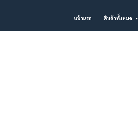
หน้าแรก
สินค้าทั้งหมด
ป้ายเตือนงานก่อสร้าง พร้อมเฟรมโครงเหล็ก
กล่อง ดามหลังแผ่นป้าย