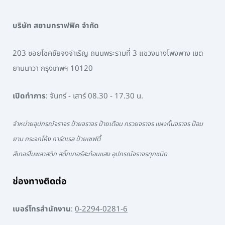
บริษัท สยามทราฟฟิค จำกัด
203 ซอยโชคชัยจงจำเริญ ถนนพระรามที่ 3 แขวงบางโพงพาง เขต
ยานนาวา กรุงเทพฯ 10120
เปิดทำการ
: จันทร์ - เสาร์ 08.30 - 17.30 น.
จำหน่ายอุปกรณ์จราจร ป้ายจราจร ป้ายเตือน กรวยจราจร แผงกั้นจราจร ป้อม
ยาม กระจกโค้ง การ์ดเรล ป้ายเซฟตี้
สีเทอร์โมพลาสติก สติ๊กเกอร์สะท้อนแสง อุปกรณ์จราจรทุกชนิด
ช่องทางติดต่อ
เบอร์โทรสำนักงาน
:
0-2294-0281-6