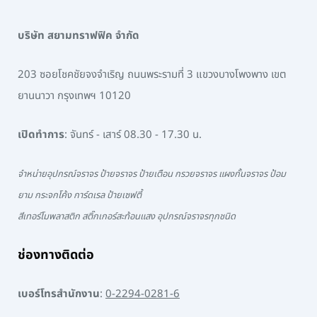
บริษัท สยามทราฟฟิค จำกัด
203 ซอยโชคชัยจงจำเริญ ถนนพระรามที่ 3 แขวงบางโพงพาง เขต
ยานนาวา กรุงเทพฯ 10120
เปิดทำการ
: จันทร์ - เสาร์ 08.30 - 17.30 น.
จำหน่ายอุปกรณ์จราจร ป้ายจราจร ป้ายเตือน กรวยจราจร แผงกั้นจราจร ป้อม
ยาม กระจกโค้ง การ์ดเรล ป้ายเซฟตี้
สีเทอร์โมพลาสติก สติ๊กเกอร์สะท้อนแสง อุปกรณ์จราจรทุกชนิด
ช่องทางติดต่อ
เบอร์โทรสำนักงาน
:
0-2294-0281-6