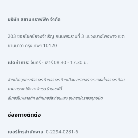
บริษัท สยามทราฟฟิค จำกัด
203 ซอยโชคชัยจงจำเริญ ถนนพระรามที่ 3 แขวงบางโพงพาง เขต
ยานนาวา กรุงเทพฯ 10120
เปิดทำการ
: จันทร์ - เสาร์ 08.30 - 17.30 น.
จำหน่ายอุปกรณ์จราจร ป้ายจราจร ป้ายเตือน กรวยจราจร แผงกั้นจราจร ป้อม
ยาม กระจกโค้ง การ์ดเรล ป้ายเซฟตี้
สีเทอร์โมพลาสติก สติ๊กเกอร์สะท้อนแสง อุปกรณ์จราจรทุกชนิด
ช่องทางติดต่อ
เบอร์โทรสำนักงาน
:
0-2294-0281-6