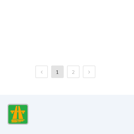
แบริเออร์ 1 เมตร ติดสติ๊กเกอร์ เทศบาล
เมืองกระบี่ จำนวน 20 ใบ
...
1
2