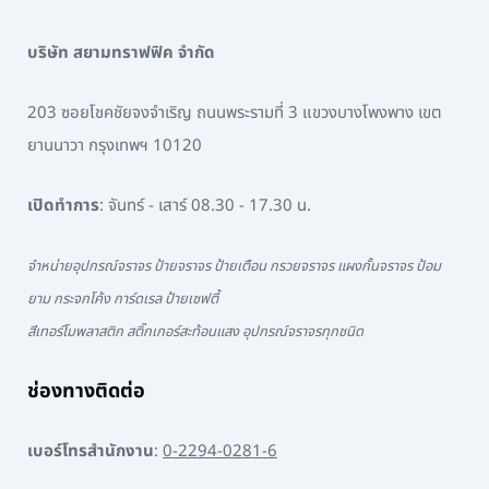
บริษัท สยามทราฟฟิค จำกัด
203 ซอยโชคชัยจงจำเริญ ถนนพระรามที่ 3 แขวงบางโพงพาง เขต
ยานนาวา กรุงเทพฯ 10120
เปิดทำการ
: จันทร์ - เสาร์ 08.30 - 17.30 น.
จำหน่ายอุปกรณ์จราจร ป้ายจราจร ป้ายเตือน กรวยจราจร แผงกั้นจราจร ป้อม
ยาม กระจกโค้ง การ์ดเรล ป้ายเซฟตี้
สีเทอร์โมพลาสติก สติ๊กเกอร์สะท้อนแสง อุปกรณ์จราจรทุกชนิด
ช่องทางติดต่อ
เบอร์โทรสำนักงาน
:
0-2294-0281-6