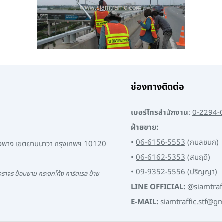
ช่องทางติดต่อ
เบอร์โทรสำนักงาน
:
0-2294-
ฝ่ายขาย:
•
06-6156-5553
(กมลชนก)
พงพาง เขตยานนาวา กรุงเทพฯ 10120
•
06-6162-5353
(สมฤดี)
•
09-9352-5556
(ปริญญา)
ราจร ป้อมยาม กระจกโค้ง การ์ดเรล ป้าย
LINE OFFICIAL:
@siamtraf
E-MAIL:
siamtraffic.stf@g