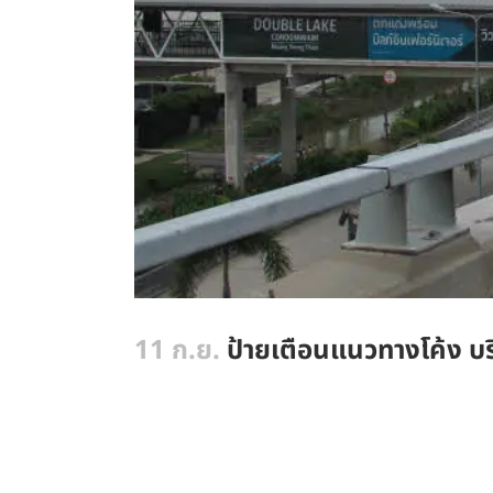
11 ก.ย.
ป้ายเตือนแนวทางโค้ง บร