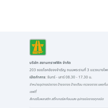
บริษัท สยามทราฟฟิค จำกัด
203 ซอยโชคชัยจงจำเริญ ถนนพระรามที่ 3 แขวงบางโ
เปิดทำการ
: จันทร์ - เสาร์ 08.30 - 17.30 น.
จำหน่ายอุปกรณ์จราจร ป้ายจราจร ป้ายเตือน กรวยจราจร แผงกั้นจ
เซฟตี้
สีเทอร์โมพลาสติก สติ๊กเกอร์สะท้อนแสง อุปกรณ์จราจรทุกชนิด