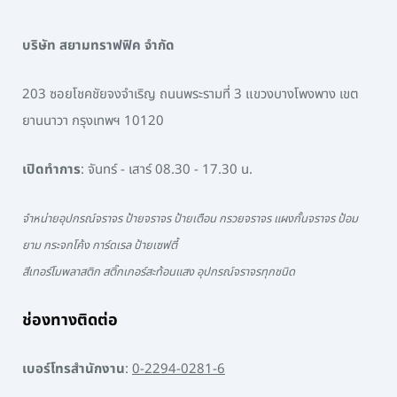
บริษัท สยามทราฟฟิค จำกัด
203 ซอยโชคชัยจงจำเริญ ถนนพระรามที่ 3 แขวงบางโพงพาง เขต
ยานนาวา กรุงเทพฯ 10120
เปิดทำการ
: จันทร์ - เสาร์ 08.30 - 17.30 น.
จำหน่ายอุปกรณ์จราจร ป้ายจราจร ป้ายเตือน กรวยจราจร แผงกั้นจราจร ป้อม
ยาม กระจกโค้ง การ์ดเรล ป้ายเซฟตี้
สีเทอร์โมพลาสติก สติ๊กเกอร์สะท้อนแสง อุปกรณ์จราจรทุกชนิด
ช่องทางติดต่อ
เบอร์โทรสำนักงาน
:
0-2294-0281-6