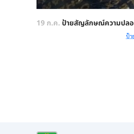
19 ก.ค.
ป้ายสัญลักษณ์ความปลอด
ป้า