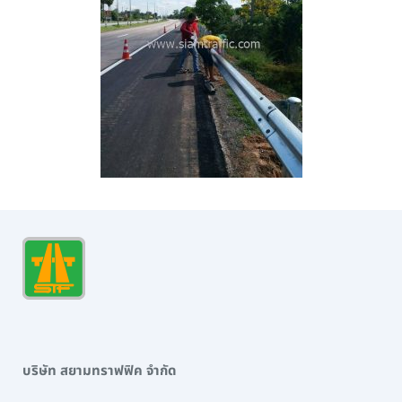
บริษัท สยามทราฟฟิค จำกัด