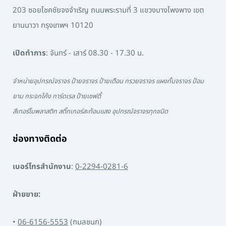
203 ซอยโชคชัยจงจำเริญ ถนนพระรามที่ 3 แขวงบางโพงพาง เขต
ยานนาวา กรุงเทพฯ 10120
เปิดทำการ
: จันทร์ - เสาร์ 08.30 - 17.30 น.
จำหน่ายอุปกรณ์จราจร ป้ายจราจร ป้ายเตือน กรวยจราจร แผงกั้นจราจร ป้อม
ยาม กระจกโค้ง การ์ดเรล ป้ายเซฟตี้
สีเทอร์โมพลาสติก สติ๊กเกอร์สะท้อนแสง อุปกรณ์จราจรทุกชนิด
ช่องทางติดต่อ
เบอร์โทรสำนักงาน
:
0-2294-0281-6
ฝ่ายขาย:
•
06-6156-5553
(กมลชนก)