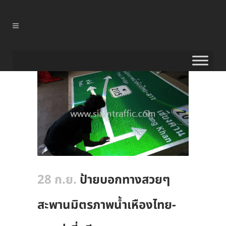
28 ก.ย.
ป้ายบอกทางสวยๆ
สะพานมิตรภาพน้ำเหืองไทย-