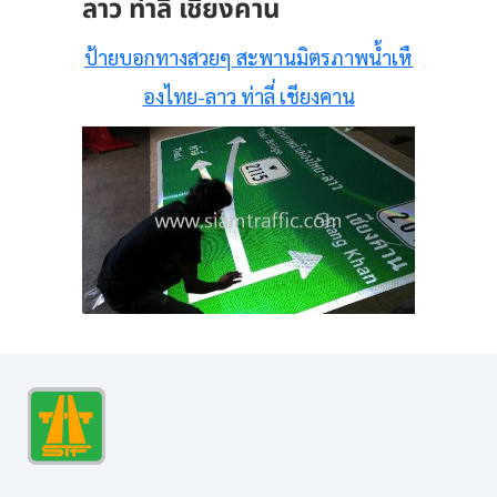
ลาว ท่าลี่ เชียงคาน
ป้ายบอกทางสวยๆ สะพานมิตรภาพน้ำเหื
องไทย-ลาว ท่าลี่ เชียงคาน