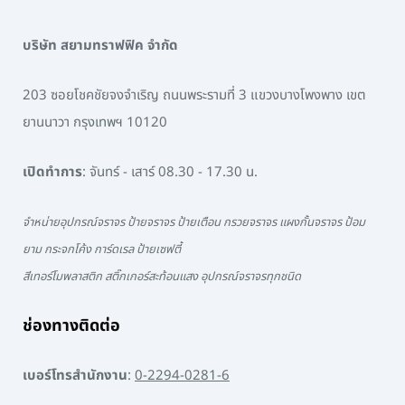
บริษัท สยามทราฟฟิค จำกัด
203 ซอยโชคชัยจงจำเริญ ถนนพระรามที่ 3 แขวงบางโพงพาง เขต
ยานนาวา กรุงเทพฯ 10120
เปิดทำการ
: จันทร์ - เสาร์ 08.30 - 17.30 น.
จำหน่ายอุปกรณ์จราจร ป้ายจราจร ป้ายเตือน กรวยจราจร แผงกั้นจราจร ป้อม
ยาม กระจกโค้ง การ์ดเรล ป้ายเซฟตี้
สีเทอร์โมพลาสติก สติ๊กเกอร์สะท้อนแสง อุปกรณ์จราจรทุกชนิด
ช่องทางติดต่อ
เบอร์โทรสำนักงาน
:
0-2294-0281-6