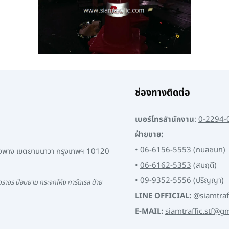
ช่องทางติดต่อ
เบอร์โทรสำนักงาน
:
0-2294-
ฝ่ายขาย:
•
06-6156-5553
(กมลชนก)
พงพาง เขตยานนาวา กรุงเทพฯ 10120
•
06-6162-5353
(สมฤดี)
•
09-9352-5556
(ปริญญา)
ราจร ป้อมยาม กระจกโค้ง การ์ดเรล ป้าย
LINE OFFICIAL:
@siamtraf
E-MAIL:
siamtraffic.stf@g