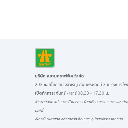
บริษัท สยามทราฟฟิค จำกัด
203 ซอยโชคชัยจงจำเริญ ถนนพระรามที่ 3 แขวงบางโ
เปิดทำการ
: จันทร์ - เสาร์ 08.30 - 17.30 น.
จำหน่ายอุปกรณ์จราจร ป้ายจราจร ป้ายเตือน กรวยจราจร แผงกั้นจ
เซฟตี้
สีเทอร์โมพลาสติก สติ๊กเกอร์สะท้อนแสง อุปกรณ์จราจรทุกชนิด