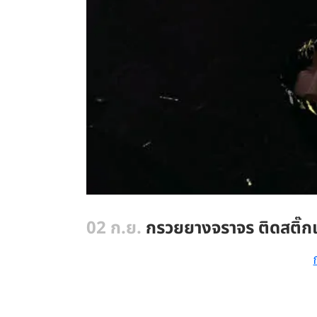
02 ก.ย.
กรวยยางจราจร ติดสติ๊ก