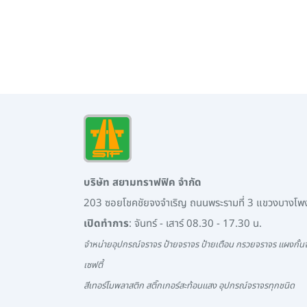
บริษัท สยามทราฟฟิค จำกัด
203 ซอยโชคชัยจงจำเริญ ถนนพระรามที่ 3 แขวงบางโ
เปิดทำการ
: จันทร์ - เสาร์ 08.30 - 17.30 น.
จำหน่ายอุปกรณ์จราจร ป้ายจราจร ป้ายเตือน กรวยจราจร แผงกั้นจ
เซฟตี้
สีเทอร์โมพลาสติก สติ๊กเกอร์สะท้อนแสง อุปกรณ์จราจรทุกชนิด