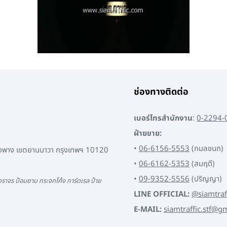
ช่องทางติดต่อ
เบอร์โทรสำนักงาน
:
0-2294-
ฝ่ายขาย:
•
06-6156-5553
(กมลชนก)
พงพาง เขตยานนาวา กรุงเทพฯ 10120
•
06-6162-5353
(สมฤดี)
•
09-9352-5556
(ปริญญา)
ราจร ป้อมยาม กระจกโค้ง การ์ดเรล ป้าย
LINE OFFICIAL:
@siamtraf
E-MAIL:
siamtraffic.stf@g