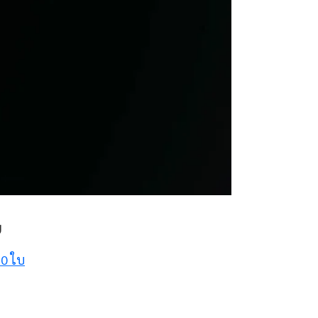
บ
0 ใบ