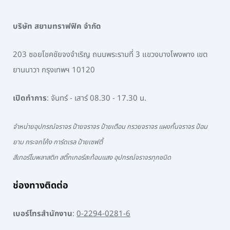
บริษัท สยามทราฟฟิค จำกัด
203 ซอยโชคชัยจงจำเริญ ถนนพระรามที่ 3 แขวงบางโพงพาง เขต
ยานนาวา กรุงเทพฯ 10120
เปิดทำการ
: จันทร์ - เสาร์ 08.30 - 17.30 น.
จำหน่ายอุปกรณ์จราจร ป้ายจราจร ป้ายเตือน กรวยจราจร แผงกั้นจราจร ป้อม
ยาม กระจกโค้ง การ์ดเรล ป้ายเซฟตี้
สีเทอร์โมพลาสติก สติ๊กเกอร์สะท้อนแสง อุปกรณ์จราจรทุกชนิด
ช่องทางติดต่อ
เบอร์โทรสำนักงาน
:
0-2294-0281-6