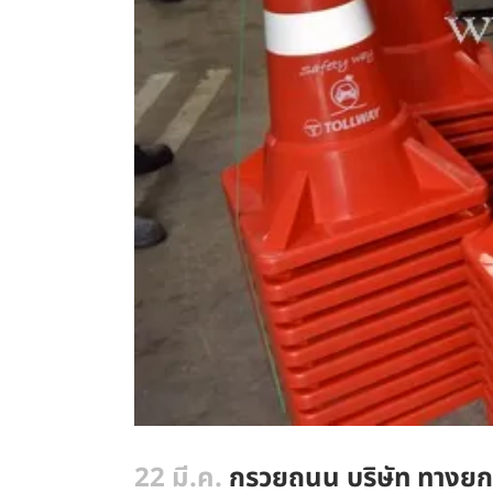
22 มี.ค.
กรวยถนน บริษัท ทางยกร