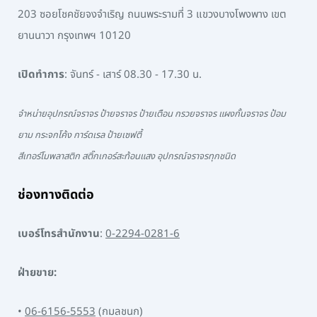
203 ซอยโชคชัยจงจำเริญ ถนนพระรามที่ 3 แขวงบางโพงพาง เขต
ยานนาวา กรุงเทพฯ 10120
เปิดทำการ
: จันทร์ - เสาร์ 08.30 - 17.30 น.
จำหน่ายอุปกรณ์จราจร ป้ายจราจร ป้ายเตือน กรวยจราจร แผงกั้นจราจร ป้อม
ยาม กระจกโค้ง การ์ดเรล ป้ายเซฟตี้
สีเทอร์โมพลาสติก สติ๊กเกอร์สะท้อนแสง อุปกรณ์จราจรทุกชนิด
ช่องทางติดต่อ
เบอร์โทรสำนักงาน
:
0-2294-0281-6
ฝ่ายขาย:
•
06-6156-5553
(กมลชนก)