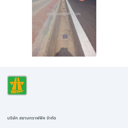
บริษัท สยามทราฟฟิค จำกัด