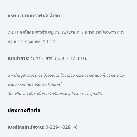
บริษัท สยามทราฟฟิค จำกัด
203 ซอยโชคชัยจงจำเริญ ถนนพระรามที่ 3 แขวงบางโพงพาง เขต
ยานนาวา กรุงเทพฯ 10120
เปิดทำการ
: จันทร์ - เสาร์ 08.30 - 17.30 น.
จำหน่ายอุปกรณ์จราจร ป้ายจราจร ป้ายเตือน กรวยจราจร แผงกั้นจราจร ป้อม
ยาม กระจกโค้ง การ์ดเรล ป้ายเซฟตี้
สีเทอร์โมพลาสติก สติ๊กเกอร์สะท้อนแสง อุปกรณ์จราจรทุกชนิด
ช่องทางติดต่อ
เบอร์โทรสำนักงาน
:
0-2294-0281-6