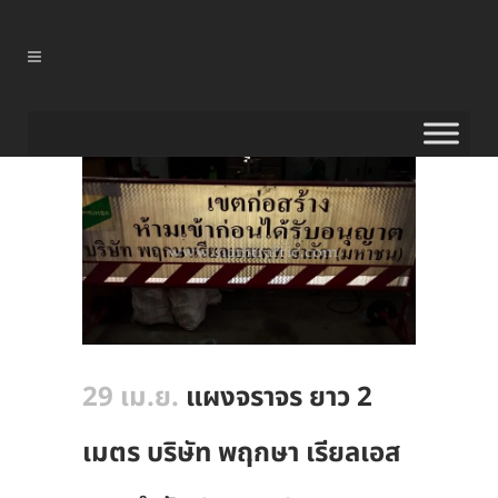
29 เม.ย.
แผงจราจร ยาว 2
เมตร บริษัท พฤกษา เรียลเอส