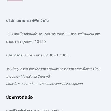
บริษัท สยามทราฟฟิค จำกัด
203 ซอยโชคชัยจงจำเริญ ถนนพระรามที่ 3 แขวงบางโพงพาง เขต
ยานนาวา กรุงเทพฯ 10120
เปิดทำการ
: จันทร์ - เสาร์ 08.30 - 17.30 น.
จำหน่ายอุปกรณ์จราจร ป้ายจราจร ป้ายเตือน กรวยจราจร แผงกั้นจราจร ป้อม
ยาม กระจกโค้ง การ์ดเรล ป้ายเซฟตี้
สีเทอร์โมพลาสติก สติ๊กเกอร์สะท้อนแสง อุปกรณ์จราจรทุกชนิด
ช่องทางติดต่อ