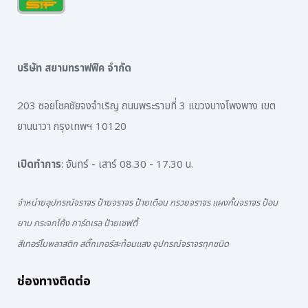
บริษัท สยามทราฟฟิค จำกัด
203 ซอยโชคชัยจงจำเริญ ถนนพระรามที่ 3 แขวงบางโพงพาง เขต
ยานนาวา กรุงเทพฯ 10120
เปิดทำการ
: จันทร์ - เสาร์ 08.30 - 17.30 น.
จำหน่ายอุปกรณ์จราจร ป้ายจราจร ป้ายเตือน กรวยจราจร แผงกั้นจราจร ป้อม
ยาม กระจกโค้ง การ์ดเรล ป้ายเซฟตี้
สีเทอร์โมพลาสติก สติ๊กเกอร์สะท้อนแสง อุปกรณ์จราจรทุกชนิด
ช่องทางติดต่อ