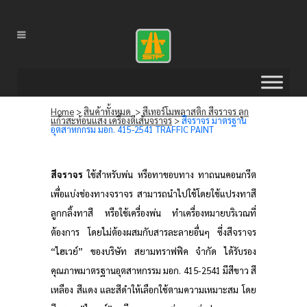
Home
>
สินค้าทั้งหมด
>
สีเทอร์โมพลาสติก สีจราจร ลูก
แก้วสะท้อนแสง เครื่องตีเส้นจราจร
>
สีจราจร มาตรฐาน
อุตสาหกกรม มอก. 415-2541 TRAFFIC PAINT
สีจราจร
ใช้สำหรับพ่น หรือทาขอบทาง ทาถนนคอนกรีต
เพื่อแบ่งช่องทางจราจร สามารถนำไปใช้โดยใช้แปรงทาสี
ลูกกลิ้งทาสี หรือใช้เครื่องพ่น ทำเครื่องหมายบริเวณที่
ต้องการ โดยไม่ต้องผสมกับสารละลายอื่นๆ ซึ่งสีจราจร
“ไฮเวย์” ของบริษัท สยามทราฟฟิค จำกัด ได้รับรอง
คุณภาพมาตรฐานอุตสาหกรรม มอก. 415-2541 มีสีขาว สี
เหลือง สีแดง และสีดำให้เลือกใช้ตามความเหมาะสม โดย