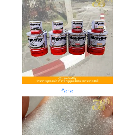
สีจราจร