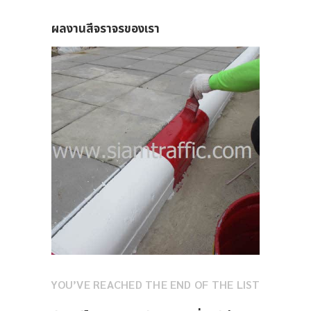
ผลงานสีจราจรของเรา
2
YOU’VE REACHED THE END OF THE LIST