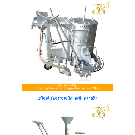
เครื่องตีเส้นจราจรชนิดเทอร์โมพลาสติก